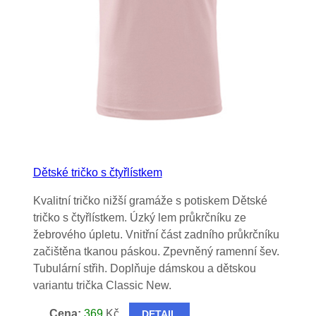
Dětské tričko s čtyřlístkem
Kvalitní tričko nižší gramáže s potiskem Dětské
tričko s čtyřlístkem. Úzký lem průkrčníku ze
žebrového úpletu. Vnitřní část zadního průkrčníku
začištěna tkanou páskou. Zpevněný ramenní šev.
Tubulární střih. Doplňuje dámskou a dětskou
variantu trička Classic New.
Cena:
369
Kč
DETAIL